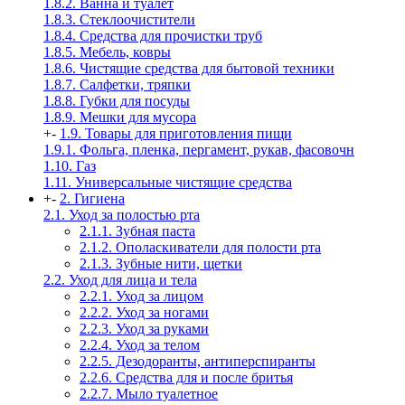
1.8.2. Ванна и туалет
1.8.3. Стеклоочистители
1.8.4. Средства для прочистки труб
1.8.5. Мебель, ковры
1.8.6. Чистящие средства для бытовой техники
1.8.7. Салфетки, тряпки
1.8.8. Губки для посуды
1.8.9. Мешки для мусора
+
-
1.9. Товары для приготовления пищи
1.9.1. Фольга, пленка, пергамент, рукав, фасовочн
1.10. Газ
1.11. Универсальные чистящие средства
+
-
2. Гигиена
2.1. Уход за полостью рта
2.1.1. Зубная паста
2.1.2. Ополаскиватели для полости рта
2.1.3. Зубные нити, щетки
2.2. Уход для лица и тела
2.2.1. Уход за лицом
2.2.2. Уход за ногами
2.2.3. Уход за руками
2.2.4. Уход за телом
2.2.5. Дезодоранты, антиперспиранты
2.2.6. Средства для и после бритья
2.2.7. Мыло туалетное