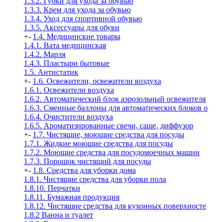
1.3.2. Губки для ухода за обувью
1.3.3. Крем для ухода за обувью
1.3.4. Уход для спортивной обувью
1.3.5. Аксессуары для обуви
+
-
1.4. Медицинские товары
1.4.1. Вата медицинская
1.4.2. Марля
1.4.3. Пластыри бытовые
1.5. Антистатик
+
-
1.6. Освежители, освежители воздуха
1.6.1. Освежители воздуха
1.6.2. Автоматический блок аэрозольный освежителя
1.6.3. Сменные баллоны для автоматических блоков о
1.6.4. Очистители воздуха
1.6.5. Ароматизированные свечи, саше, диффузор
+
-
1.7. Чистящие, моющие средства для посуды
1.7.1. Жидкие моющие средства для посуды
1.7.2. Моющие средства для посудомоечных машин
1.7.3. Порошок чистящий для посуды
+
-
1.8. Средства для уборки дома
1.8.1. Чистящие средства для уборки пола
1.8.10. Перчатки
1.8.11. Бумажная продукция
1.8.12. Чистящие средства для кухонных поверхносте
1.8.2 Ванна и туалет