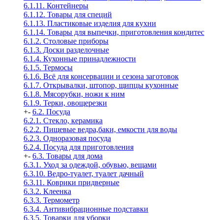
6.1.11. Контейнеры
6.1.12. Товары для специй
6.1.13. Пластиковые изделия для кухни
6.1.14. Товары для выпечки, приготовления кондитес
6.1.2. Столовые приборы
6.1.3. Доски разделочные
6.1.4. Кухонные принадлежности
6.1.5. Термосы
6.1.6. Всё для консервации и сезона заготовок
6.1.7. Открывалки, штопор, щипцы кухонные
6.1.8. Мясорубки, ножи к ним
6.1.9. Терки, овощерезки
+
-
6.2. Посуда
6.2.1. Стекло, керамика
6.2.2. Пищевые ведра,баки, емкости для воды
6.2.3. Одноразовая посуда
6.2.4. Посуда для приготовления
+
-
6.3. Товары для дома
6.3.1. Уход за одеждой, обувью, вещами
6.3.10. Ведро-туалет, туалет дачный
6.3.11. Коврики придверные
6.3.2. Клеенка
6.3.3. Термометр
6.3.4. Антивибрационные подставки
6.3.5. Товарки для уборки