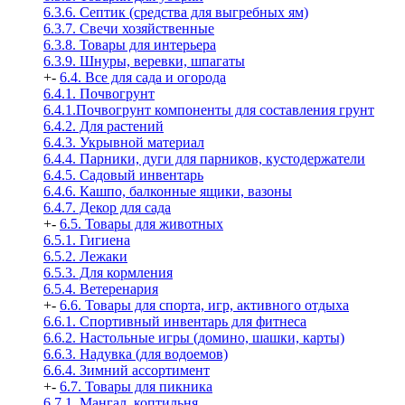
6.3.6. Септик (средства для выгребных ям)
6.3.7. Свечи хозяйственные
6.3.8. Товары для интерьера
6.3.9. Шнуры, веревки, шпагаты
+
-
6.4. Все для сада и огорода
6.4.1. Почвогрунт
6.4.1.Почвогрунт компоненты для составления грунт
6.4.2. Для растений
6.4.3. Укрывной материал
6.4.4. Парники, дуги для парников, кустодержатели
6.4.5. Садовый инвентарь
6.4.6. Кашпо, балконные ящики, вазоны
6.4.7. Декор для сада
+
-
6.5. Товары для животных
6.5.1. Гигиена
6.5.2. Лежаки
6.5.3. Для кормления
6.5.4. Ветеренария
+
-
6.6. Товары для спорта, игр, активного отдыха
6.6.1. Спортивный инвентарь для фитнеса
6.6.2. Настольные игры (домино, шашки, карты)
6.6.3. Надувка (для водоемов)
6.6.4. Зимний ассортимент
+
-
6.7. Товары для пикника
6.7.1. Мангал, коптильня