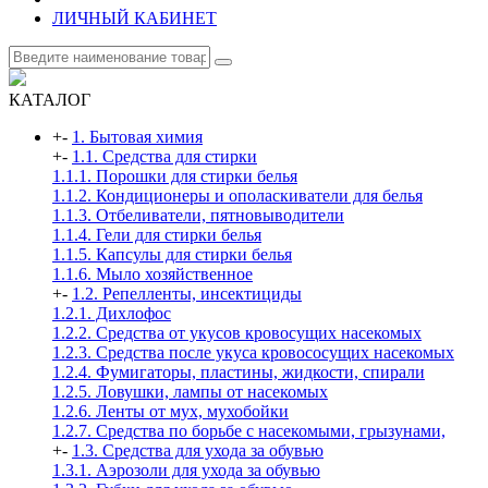
ЛИЧНЫЙ КАБИНЕТ
КАТАЛОГ
+
-
1. Бытовая химия
+
-
1.1. Средства для стирки
1.1.1. Порошки для стирки белья
1.1.2. Кондиционеры и ополаскиватели для белья
1.1.3. Отбеливатели, пятновыводители
1.1.4. Гели для стирки белья
1.1.5. Капсулы для стирки белья
1.1.6. Мыло хозяйственное
+
-
1.2. Репелленты, инсектициды
1.2.1. Дихлофос
1.2.2. Средства от укусов кровосущих насекомых
1.2.3. Средства после укуса кровососущих насекомых
1.2.4. Фумигаторы, пластины, жидкости, спирали
1.2.5. Ловушки, лампы от насекомых
1.2.6. Ленты от мух, мухобойки
1.2.7. Средства по борьбе с насекомыми, грызунами,
+
-
1.3. Средства для ухода за обувью
1.3.1. Аэрозоли для ухода за обувью