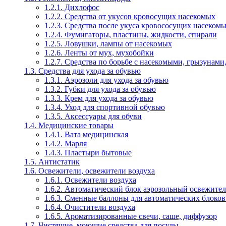
1.2.1. Дихлофос
1.2.2. Средства от укусов кровосущих насекомых
1.2.3. Средства после укуса кровососущих насеком
1.2.4. Фумигаторы, пластины, жидкости, спирали
1.2.5. Ловушки, лампы от насекомых
1.2.6. Ленты от мух, мухобойки
1.2.7. Средства по борьбе с насекомыми, грызунами
1.3. Средства для ухода за обувью
1.3.1. Аэрозоли для ухода за обувью
1.3.2. Губки для ухода за обувью
1.3.3. Крем для ухода за обувью
1.3.4. Уход для спортивной обувью
1.3.5. Аксессуары для обуви
1.4. Медицинские товары
1.4.1. Вата медицинская
1.4.2. Марля
1.4.3. Пластыри бытовые
1.5. Антистатик
1.6. Освежители, освежители воздуха
1.6.1. Освежители воздуха
1.6.2. Автоматический блок аэрозольный освежител
1.6.3. Сменные баллоны для автоматических блоков
1.6.4. Очистители воздуха
1.6.5. Ароматизированные свечи, саше, диффузор
1.7. Чистящие, моющие средства для посуды