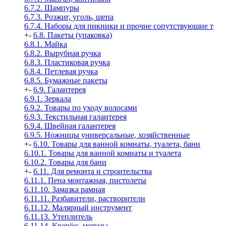
6.7.2. Шампуры
6.7.3. Розжиг, уголь, щепа
6.7.4. Наборы для пикники и прочие сопутствующие т
+
-
6.8. Пакеты (упаковка)
6.8.1. Майка
6.8.2. Вырубная ручка
6.8.3. Пластиковая ручка
6.8.4. Петлевая ручка
6.8.5. Бумажные пакеты
+
-
6.9. Галантерея
6.9.1. Зеркала
6.9.2. Товары по уходу волосами
6.9.3. Текстильная галантерея
6.9.4. Швейная галантерея
6.9.5. Ножницы универсальные, хозяйственные
+
-
6.10. Товары для ванной комнаты, туалета, бани
6.10.1. Товары для ванной комнаты и туалета
6.10.2. Товары для бани
+
-
6.11. Для ремонта и строительства
6.11.1. Пена монтажная, пистолеты
6.11.10. Замазка рамная
6.11.11. Разбавители, растворители
6.11.12. Малярный инструмент
6.11.13. Утеплитель
6.11.14. Крепёж, метизы