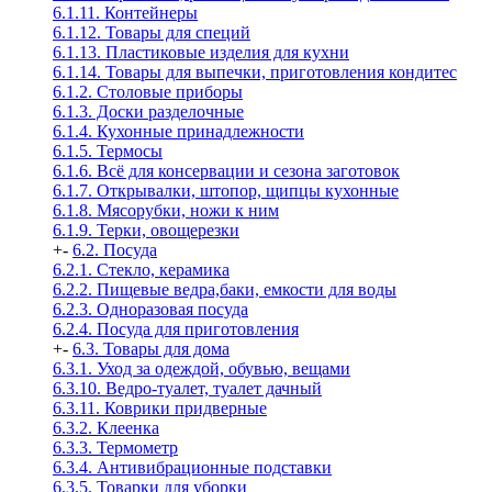
6.1.11. Контейнеры
6.1.12. Товары для специй
6.1.13. Пластиковые изделия для кухни
6.1.14. Товары для выпечки, приготовления кондитес
6.1.2. Столовые приборы
6.1.3. Доски разделочные
6.1.4. Кухонные принадлежности
6.1.5. Термосы
6.1.6. Всё для консервации и сезона заготовок
6.1.7. Открывалки, штопор, щипцы кухонные
6.1.8. Мясорубки, ножи к ним
6.1.9. Терки, овощерезки
+
-
6.2. Посуда
6.2.1. Стекло, керамика
6.2.2. Пищевые ведра,баки, емкости для воды
6.2.3. Одноразовая посуда
6.2.4. Посуда для приготовления
+
-
6.3. Товары для дома
6.3.1. Уход за одеждой, обувью, вещами
6.3.10. Ведро-туалет, туалет дачный
6.3.11. Коврики придверные
6.3.2. Клеенка
6.3.3. Термометр
6.3.4. Антивибрационные подставки
6.3.5. Товарки для уборки