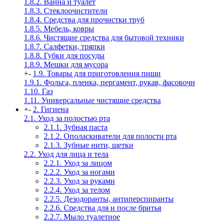
1.8.2. Ванна и туалет
1.8.3. Стеклоочистители
1.8.4. Средства для прочистки труб
1.8.5. Мебель, ковры
1.8.6. Чистящие средства для бытовой техники
1.8.7. Салфетки, тряпки
1.8.8. Губки для посуды
1.8.9. Мешки для мусора
+
-
1.9. Товары для приготовления пищи
1.9.1. Фольга, пленка, пергамент, рукав, фасовочн
1.10. Газ
1.11. Универсальные чистящие средства
+
-
2. Гигиена
2.1. Уход за полостью рта
2.1.1. Зубная паста
2.1.2. Ополаскиватели для полости рта
2.1.3. Зубные нити, щетки
2.2. Уход для лица и тела
2.2.1. Уход за лицом
2.2.2. Уход за ногами
2.2.3. Уход за руками
2.2.4. Уход за телом
2.2.5. Дезодоранты, антиперспиранты
2.2.6. Средства для и после бритья
2.2.7. Мыло туалетное