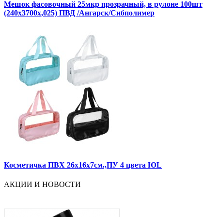
Мешок фасовочный 25мкр прозрачный, в рулоне 100шт
(240х3700х,025) ПВД /Ангарск/Сибполимер
Косметичка ПВХ 26х16х7см.,ПУ 4 цвета ЮL
АКЦИИ И НОВОСТИ