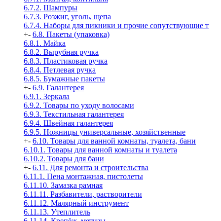
6.7.2. Шампуры
6.7.3. Розжиг, уголь, щепа
6.7.4. Наборы для пикники и прочие сопутствующие т
+
-
6.8. Пакеты (упаковка)
6.8.1. Майка
6.8.2. Вырубная ручка
6.8.3. Пластиковая ручка
6.8.4. Петлевая ручка
6.8.5. Бумажные пакеты
+
-
6.9. Галантерея
6.9.1. Зеркала
6.9.2. Товары по уходу волосами
6.9.3. Текстильная галантерея
6.9.4. Швейная галантерея
6.9.5. Ножницы универсальные, хозяйственные
+
-
6.10. Товары для ванной комнаты, туалета, бани
6.10.1. Товары для ванной комнаты и туалета
6.10.2. Товары для бани
+
-
6.11. Для ремонта и строительства
6.11.1. Пена монтажная, пистолеты
6.11.10. Замазка рамная
6.11.11. Разбавители, растворители
6.11.12. Малярный инструмент
6.11.13. Утеплитель
6.11.14. Крепёж, метизы