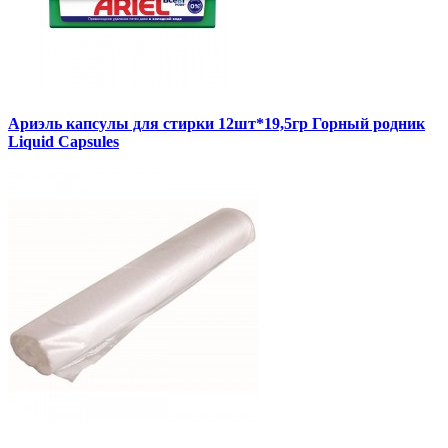
Ариэль капсулы для стирки 12шт*19,5гр Горный родник
Liquid Capsules