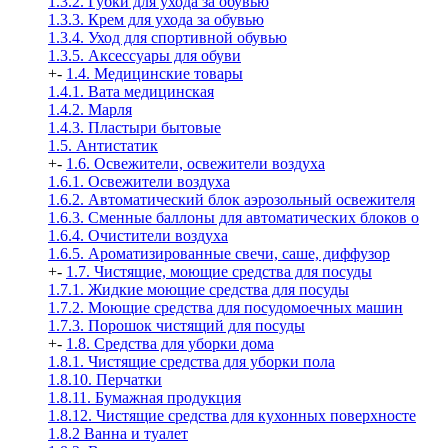
1.3.2. Губки для ухода за обувью
1.3.3. Крем для ухода за обувью
1.3.4. Уход для спортивной обувью
1.3.5. Аксессуары для обуви
+
-
1.4. Медицинские товары
1.4.1. Вата медицинская
1.4.2. Марля
1.4.3. Пластыри бытовые
1.5. Антистатик
+
-
1.6. Освежители, освежители воздуха
1.6.1. Освежители воздуха
1.6.2. Автоматический блок аэрозольный освежителя
1.6.3. Сменные баллоны для автоматических блоков о
1.6.4. Очистители воздуха
1.6.5. Ароматизированные свечи, саше, диффузор
+
-
1.7. Чистящие, моющие средства для посуды
1.7.1. Жидкие моющие средства для посуды
1.7.2. Моющие средства для посудомоечных машин
1.7.3. Порошок чистящий для посуды
+
-
1.8. Средства для уборки дома
1.8.1. Чистящие средства для уборки пола
1.8.10. Перчатки
1.8.11. Бумажная продукция
1.8.12. Чистящие средства для кухонных поверхносте
1.8.2 Ванна и туалет