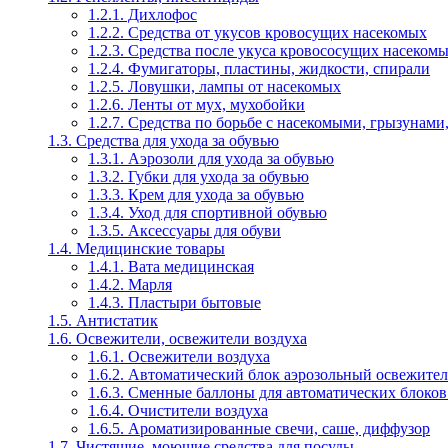
1.2.1. Дихлофос
1.2.2. Средства от укусов кровосущих насекомых
1.2.3. Средства после укуса кровососущих насеком
1.2.4. Фумигаторы, пластины, жидкости, спирали
1.2.5. Ловушки, лампы от насекомых
1.2.6. Ленты от мух, мухобойки
1.2.7. Средства по борьбе с насекомыми, грызунами
1.3. Средства для ухода за обувью
1.3.1. Аэрозоли для ухода за обувью
1.3.2. Губки для ухода за обувью
1.3.3. Крем для ухода за обувью
1.3.4. Уход для спортивной обувью
1.3.5. Аксессуары для обуви
1.4. Медицинские товары
1.4.1. Вата медицинская
1.4.2. Марля
1.4.3. Пластыри бытовые
1.5. Антистатик
1.6. Освежители, освежители воздуха
1.6.1. Освежители воздуха
1.6.2. Автоматический блок аэрозольный освежител
1.6.3. Сменные баллоны для автоматических блоков
1.6.4. Очистители воздуха
1.6.5. Ароматизированные свечи, саше, диффузор
1.7. Чистящие, моющие средства для посуды