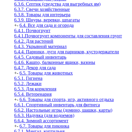
6.3.6. Септик (средства для выгребных ям)
6.3.7. Свечи хозяйственные
6.3.8. Товары для интерьера
6.3.9. Шнуры, веревки, шпагаты
+
-
6.4. Все для сада и огорода
6.4.1. Почвогрунт
6.4.1.Почвогрунт компоненты для составления грунт
6.4.2. Для растений
6.4.3. Укрывной материал
6.4.4. Парники, дуги для парников, кустодержатели
6.4.5. Садовый инвентарь
6.4.6. Кашпо, балконные ящики, вазоны
6.4.7. Декор для сада
+
-
6.5. Товары для животных
6.5.1. Гигиена
6.5.2. Лежаки
6.5.3. Для кормления
6.5.4. Ветеренария
+
-
6.6. Товары для спорта, игр, активного отдыха
6.6.1. Спортивный инвентарь для фитнеса
6.6.2. Настольные игры (домино, шашки, карты)
6.6.3. Надувка (для водоемов)
6.6.4. Зимний ассортимент
+
-
6.7. Товары для пикника
6.7.1. Мангал, коптильня