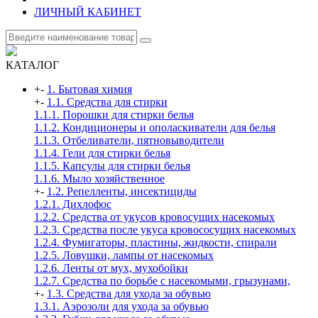
ЛИЧНЫЙ КАБИНЕТ
КАТАЛОГ
+
-
1. Бытовая химия
+
-
1.1. Средства для стирки
1.1.1. Порошки для стирки белья
1.1.2. Кондиционеры и ополаскиватели для белья
1.1.3. Отбеливатели, пятновыводители
1.1.4. Гели для стирки белья
1.1.5. Капсулы для стирки белья
1.1.6. Мыло хозяйственное
+
-
1.2. Репелленты, инсектициды
1.2.1. Дихлофос
1.2.2. Средства от укусов кровосущих насекомых
1.2.3. Средства после укуса кровососущих насекомых
1.2.4. Фумигаторы, пластины, жидкости, спирали
1.2.5. Ловушки, лампы от насекомых
1.2.6. Ленты от мух, мухобойки
1.2.7. Средства по борьбе с насекомыми, грызунами,
+
-
1.3. Средства для ухода за обувью
1.3.1. Аэрозоли для ухода за обувью