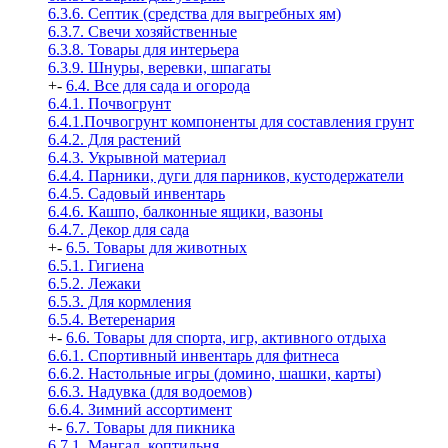
6.3.6. Септик (средства для выгребных ям)
6.3.7. Свечи хозяйственные
6.3.8. Товары для интерьера
6.3.9. Шнуры, веревки, шпагаты
+
-
6.4. Все для сада и огорода
6.4.1. Почвогрунт
6.4.1.Почвогрунт компоненты для составления грунт
6.4.2. Для растений
6.4.3. Укрывной материал
6.4.4. Парники, дуги для парников, кустодержатели
6.4.5. Садовый инвентарь
6.4.6. Кашпо, балконные ящики, вазоны
6.4.7. Декор для сада
+
-
6.5. Товары для животных
6.5.1. Гигиена
6.5.2. Лежаки
6.5.3. Для кормления
6.5.4. Ветеренария
+
-
6.6. Товары для спорта, игр, активного отдыха
6.6.1. Спортивный инвентарь для фитнеса
6.6.2. Настольные игры (домино, шашки, карты)
6.6.3. Надувка (для водоемов)
6.6.4. Зимний ассортимент
+
-
6.7. Товары для пикника
6.7.1. Мангал, коптильня