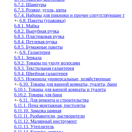
6.7.2. Шампуры
6.7.3. Розжиг, уголь, щепа
6.7.4. Наборы для пикники и прочие сопутствующие т
+
-
6.8. Пакеты (упаковка)
6.8.1. Майка
6.8.2. Вырубная ручка
6.8.3. Пластиковая ручка
6.8.4. Петлевая ручка
6.8.5. Бумажные пакеты
+
-
6.9. Галантерея
6.9.1. Зеркала
6.9.2. Товары по уходу волосами
6.9.3. Текстильная галантерея
6.9.4. Швейная галантерея
6.9.5. Ножницы универсальные, хозяйственные
+
-
6.10. Товары для ванной комнаты, туалета, бани
6.10.1. Товары для ванной комнаты и туалета
6.10.2. Товары для бани
+
-
6.11. Для ремонта и строительства
6.11.1. Пена монтажная, пистолеты
6.11.10. Замазка рамная
6.11.11. Разбавители, растворители
6.11.12. Малярный инструмент
6.11.13. Утеплитель
6.11.14. Крепёж, метизы