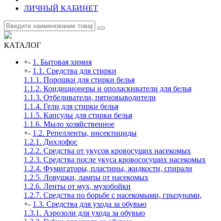
ЛИЧНЫЙ КАБИНЕТ
КАТАЛОГ
+
-
1. Бытовая химия
+
-
1.1. Средства для стирки
1.1.1. Порошки для стирки белья
1.1.2. Кондиционеры и ополаскиватели для белья
1.1.3. Отбеливатели, пятновыводители
1.1.4. Гели для стирки белья
1.1.5. Капсулы для стирки белья
1.1.6. Мыло хозяйственное
+
-
1.2. Репелленты, инсектициды
1.2.1. Дихлофос
1.2.2. Средства от укусов кровосущих насекомых
1.2.3. Средства после укуса кровососущих насекомых
1.2.4. Фумигаторы, пластины, жидкости, спирали
1.2.5. Ловушки, лампы от насекомых
1.2.6. Ленты от мух, мухобойки
1.2.7. Средства по борьбе с насекомыми, грызунами,
+
-
1.3. Средства для ухода за обувью
1.3.1. Аэрозоли для ухода за обувью