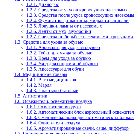
1.2.1. Дихлофос
1.2.2. Средства от укусов кровосущих насекомых
1.2.3. Средства после укуса кровососущих насеком
1.2.4. Фумигаторы, пластины, жидкости, спирали
1.2.5. Ловушки, лампы от насекомых
1.2.6. Ленты от мух, мухобойки
1.2.7. Средства по борьбе с насекомыми, грызунами
1.3. Средства для ухода за обувью
1.3.1. Аэрозоли для ухода за обувью
1.3.2. Губки для ухода за обувью
1.3.3. Крем для ухода за обувью
1.3.4. Уход для спортивной обувью
1.3.5. Аксессуары для обуви
1.4. Медицинские товары
1.4.1. Вата медицинская
1.4.2. Марля
1.4.3. Пластыри бытовые
1.5. Антистатик
1.6. Освежители, освежители воздуха
1.6.1. Освежители воздуха
1.6.2. Автоматический блок аэрозольный освежител
1.6.3. Сменные баллоны для автоматических блоков
1.6.4. Очистители воздуха
1.6.5. Ароматизированные свечи, саше, диффузор
1.7. Чистящие, моющие средства для посуды