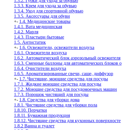
1.3.2. Губки для ухода за обувью
1.3.3. Крем для ухода за обувью
1.3.4. Уход для спортивной обувью
1.3.5. Аксессуары для обуви
+
-
1.4. Медицинские товары
1.4.1. Вата медицинская
1.4.2. Марля
1.4.3. Пластыри бытовые
1.5. Антистатик
+
-
1.6. Освежители, освежители воздуха
1.6.1. Освежители воздуха
1.6.2. Автоматический блок аэрозольный освежителя
1.6.3. Сменные баллоны для автоматических блоков о
1.6.4. Очистители воздуха
1.6.5. Ароматизированные свечи, саше, диффузор
+
-
1.7. Чистящие, моющие средства для посуды
1.7.1. Жидкие моющие средства для посуды
1.7.2. Моющие средства для посудомоечных машин
1.7.3. Порошок чистящий для посуды
+
-
1.8. Средства для уборки дома
1.8.1. Чистящие средства для уборки пола
1.8.10. Перчатки
1.8.11. Бумажная продукция
1.8.12. Чистящие средства для кухонных поверхносте
1.8.2 Ванна и туалет