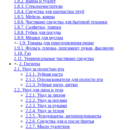
1.8.2. Ванна и туалет
1.8.3. Стеклоочистители
1.8.4. Средства для прочистки труб
1.8.5. Мебель, ковры
1.8.6. Чистящие средства для бытовой техники
1.8.7. Салфетки, тряпки
1.8.8. Губки для посуды
1.8.9. Мешки для мусора
+
-
1.9. Товары для приготовления пищи
1.9.1. Фольга, пленка, пергамент, рукав, фасовочн
1.10. Газ
1.11. Универсальные чистящие средства
+
-
2. Гигиена
2.1. Уход за полостью рта
2.1.1. Зубная паста
2.1.2. Ополаскиватели для полости рта
2.1.3. Зубные нити, щетки
2.2. Уход для лица и тела
2.2.1. Уход за лицом
2.2.2. Уход за ногами
2.2.3. Уход за руками
2.2.4. Уход за телом
2.2.5. Дезодоранты, антиперспиранты
2.2.6. Средства для и после бритья
2.2.7. Мыло туалетное