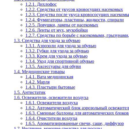
1.2.1. Дихлофос
1.2.2. Средства от укусов кровосущих насекомых
1.2.3. Средства после укуса кровососущих насеком
1.2.4. Фумигаторы, пластины, жидкости, спирали
1.2.5. Ловушки, лампы от насекомых
1.2.6. Ленты от мух, мухобойки
1.2.7. Средства по борьбе с насекомыми, грызунами
1.3. Средства для ухода за обувью
1.3.1. Аэрозоли для ухода за обувью
1.3.2. Губки для ухода за обувью
1.3.3. Крем для ухода за обувью
1.3.4. Уход для спортивной обувью
1.3.5. Аксессуары для обуви
1.4. Медицинские товары
1.4.1. Вата медицинская
1.4.2. Марля
1.4.3. Пластыри бытовые
1.5. Антистатик
1.6. Освежители, освежители воздуха
1.6.1. Освежители воздуха
1.6.2. Автоматический блок аэрозольный освежител
1.6.3. Сменные баллоны для автоматических блоков
1.6.4. Очистители воздуха
1.6.5. Ароматизированные свечи, саше, диффузор
1.7. Чистящие, моющие средства для посуды