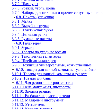
6.7.2. Шампуры
6.7.3. Розжиг, уголь, щепа
6.7.4. Наборы для пикники и прочие сопутствующие т
+
-
6.8. Пакеты (упаковка)
6.8.1. Майка
6.8.2. Вырубная ручка
6.8.3. Пластиковая ручка
6.8.4. Петлевая ручка
6.8.5. Бумажные пакеты
+
-
6.9. Галантерея
6.9.1. Зеркала
6.9.2. Товары по уходу волосами
6.9.3. Текстильная галантерея
6.9.4. Швейная галантерея
6.9.5. Ножницы универсальные, хозяйственные
+
-
6.10. Товары для ванной комнаты, туалета, бани
6.10.1. Товары для ванной комнаты и туалета
6.10.2. Товары для бани
+
-
6.11. Для ремонта и строительства
6.11.1. Пена монтажная, пистолеты
6.11.10. Замазка рамная
6.11.11. Разбавители, растворители
6.11.12. Малярный инструмент
6.11.13. Утеплитель
6.11.14. Крепёж, метизы