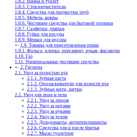
1.8.2. Ванна и туалет
1.8.3. Стеклоочистители
1.8.4. Средства для прочистки труб
1.8.5. Мебель, ковры
1.8.6. Чистящие средства для бытовой техники
1.8.7. Салфетки, тряпки
1.8.8. Губки для посуды
1.8.9. Мешки для мусора
+
-
1.9. Товары для приготовления пищи
1.9.1. Фольга, пленка, пергамент, рукав, фасовочн
1.10. Газ
1.11. Универсальные чистящие средства
+
-
2. Гигиена
2.1. Уход за полостью рта
2.1.1. Зубная паста
2.1.2. Ополаскиватели для полости рта
2.1.3. Зубные нити, щетки
2.2. Уход для лица и тела
2.2.1. Уход за лицом
2.2.2. Уход за ногами
2.2.3. Уход за руками
2.2.4. Уход за телом
2.2.5. Дезодоранты, антиперспиранты
2.2.6. Средства для и после бритья
2.2.7. Мыло туалетное