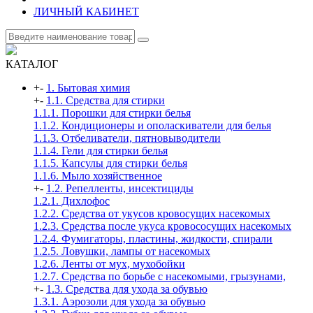
ЛИЧНЫЙ КАБИНЕТ
КАТАЛОГ
+
-
1. Бытовая химия
+
-
1.1. Средства для стирки
1.1.1. Порошки для стирки белья
1.1.2. Кондиционеры и ополаскиватели для белья
1.1.3. Отбеливатели, пятновыводители
1.1.4. Гели для стирки белья
1.1.5. Капсулы для стирки белья
1.1.6. Мыло хозяйственное
+
-
1.2. Репелленты, инсектициды
1.2.1. Дихлофос
1.2.2. Средства от укусов кровосущих насекомых
1.2.3. Средства после укуса кровососущих насекомых
1.2.4. Фумигаторы, пластины, жидкости, спирали
1.2.5. Ловушки, лампы от насекомых
1.2.6. Ленты от мух, мухобойки
1.2.7. Средства по борьбе с насекомыми, грызунами,
+
-
1.3. Средства для ухода за обувью
1.3.1. Аэрозоли для ухода за обувью