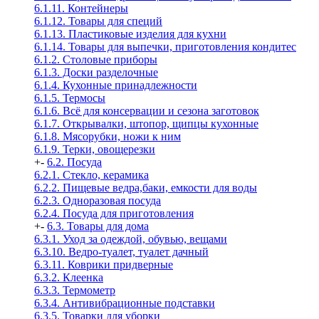
6.1.11. Контейнеры
6.1.12. Товары для специй
6.1.13. Пластиковые изделия для кухни
6.1.14. Товары для выпечки, приготовления кондитес
6.1.2. Столовые приборы
6.1.3. Доски разделочные
6.1.4. Кухонные принадлежности
6.1.5. Термосы
6.1.6. Всё для консервации и сезона заготовок
6.1.7. Открывалки, штопор, щипцы кухонные
6.1.8. Мясорубки, ножи к ним
6.1.9. Терки, овощерезки
+
-
6.2. Посуда
6.2.1. Стекло, керамика
6.2.2. Пищевые ведра,баки, емкости для воды
6.2.3. Одноразовая посуда
6.2.4. Посуда для приготовления
+
-
6.3. Товары для дома
6.3.1. Уход за одеждой, обувью, вещами
6.3.10. Ведро-туалет, туалет дачный
6.3.11. Коврики придверные
6.3.2. Клеенка
6.3.3. Термометр
6.3.4. Антивибрационные подставки
6.3.5. Товарки для уборки