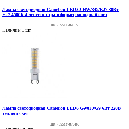
Лампа светодиодная Camelion LED30-HW/845/E27 30Вт
Е27 4500К 4 лепестка трансформер холодный свет
ШК: 4895117895153
Наличие: 1 шт.
Лампа светодиодная Camelion LED6-G9/830/G9 6Вт 220В
теплый свет
ШК: 4895117875490