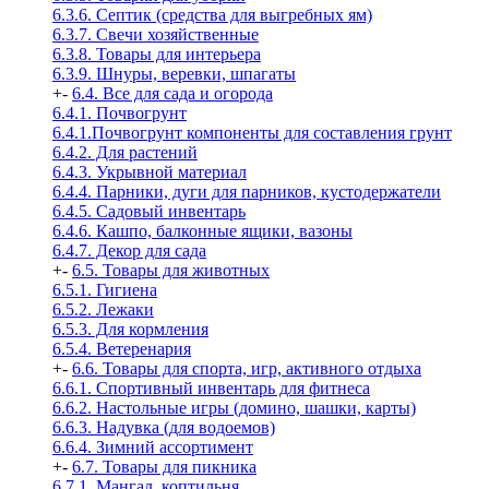
6.3.6. Септик (средства для выгребных ям)
6.3.7. Свечи хозяйственные
6.3.8. Товары для интерьера
6.3.9. Шнуры, веревки, шпагаты
+
-
6.4. Все для сада и огорода
6.4.1. Почвогрунт
6.4.1.Почвогрунт компоненты для составления грунт
6.4.2. Для растений
6.4.3. Укрывной материал
6.4.4. Парники, дуги для парников, кустодержатели
6.4.5. Садовый инвентарь
6.4.6. Кашпо, балконные ящики, вазоны
6.4.7. Декор для сада
+
-
6.5. Товары для животных
6.5.1. Гигиена
6.5.2. Лежаки
6.5.3. Для кормления
6.5.4. Ветеренария
+
-
6.6. Товары для спорта, игр, активного отдыха
6.6.1. Спортивный инвентарь для фитнеса
6.6.2. Настольные игры (домино, шашки, карты)
6.6.3. Надувка (для водоемов)
6.6.4. Зимний ассортимент
+
-
6.7. Товары для пикника
6.7.1. Мангал, коптильня