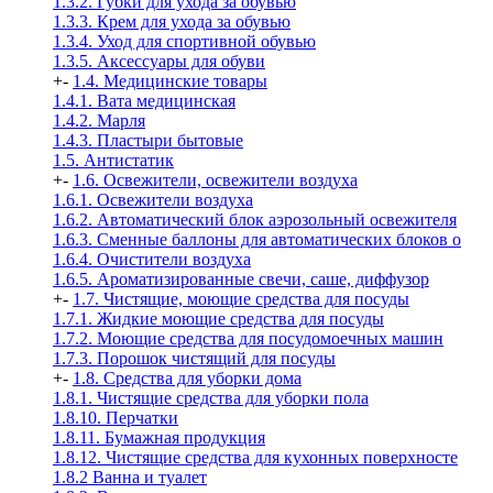
1.3.2. Губки для ухода за обувью
1.3.3. Крем для ухода за обувью
1.3.4. Уход для спортивной обувью
1.3.5. Аксессуары для обуви
+
-
1.4. Медицинские товары
1.4.1. Вата медицинская
1.4.2. Марля
1.4.3. Пластыри бытовые
1.5. Антистатик
+
-
1.6. Освежители, освежители воздуха
1.6.1. Освежители воздуха
1.6.2. Автоматический блок аэрозольный освежителя
1.6.3. Сменные баллоны для автоматических блоков о
1.6.4. Очистители воздуха
1.6.5. Ароматизированные свечи, саше, диффузор
+
-
1.7. Чистящие, моющие средства для посуды
1.7.1. Жидкие моющие средства для посуды
1.7.2. Моющие средства для посудомоечных машин
1.7.3. Порошок чистящий для посуды
+
-
1.8. Средства для уборки дома
1.8.1. Чистящие средства для уборки пола
1.8.10. Перчатки
1.8.11. Бумажная продукция
1.8.12. Чистящие средства для кухонных поверхносте
1.8.2 Ванна и туалет