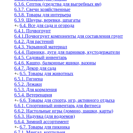
6.3.6. Септик (средства для выгребных ям)
6.3.7. Свечи хозяйственные
6.3.8. Товары для интерьера
6.3.9. Шнуры, веревки, шпагаты
+
-
6.4. Все для сада и огорода
6.4.1. Почвогрунт
6.4.1.Почвогрунт компоненты для составления грунт
6.4.2. Для растений
6.4.3. Укрывной материал
6.4.4. Парники, дуги для парников, кустодержатели
6.4.5. Садовый инвентарь
6.4.6. Кашпо, балконные ящики, вазоны
6.4.7. Декор для сада
+
-
6.5. Товары для животных
6.5.1. Гигиена
6.5.2. Лежаки
6.5.3. Для кормления
6.5.4. Ветеренария
+
-
6.6. Товары для спорта, игр, активного отдыха
6.6.1. Спортивный инвентарь для фитнеса
6.6.2. Настольные игры (домино, шашки, карты)
6.6.3. Надувка (для водоемов)
6.6.4. Зимний ассортимент
+
-
6.7. Товары для пикника
6.7.1. Мангал, коптильня