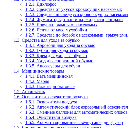
1.2.1. Дихлофос
1.2.2. Средства от укусов кровосущих насекомых
1.2.3. Средства после укуса кровососущих насеком
1.2.4. Фумигаторы, пластины, жидкости, спирали
1.2.5. Ловушки, лампы от насекомых
1.2.6. Ленты от мух, мухобойки
1.2.7. Средства по борьбе с насекомыми, грызунами
1.3. Средства для ухода за обувью
1.3.1. Аэрозоли для ухода за обувью
1.3.2. Губки для ухода за обувью
1.3.3. Крем для ухода за обувью
1.3.4. Уход для спортивной обувью
1.3.5. Аксессуары для обуви
1.4. Медицинские товары
1.4.1. Вата медицинская
1.4.2. Марля
1.4.3. Пластыри бытовые
1.5. Антистатик
1.6. Освежители, освежители воздуха
1.6.1. Освежители воздуха
1.6.2. Автоматический блок аэрозольный освежител
1.6.3. Сменные баллоны для автоматических блоков
1.6.4. Очистители воздуха
1.6.5. Ароматизированные свечи, саше, диффузор
1.7. Чистящие, моющие средства для посуды