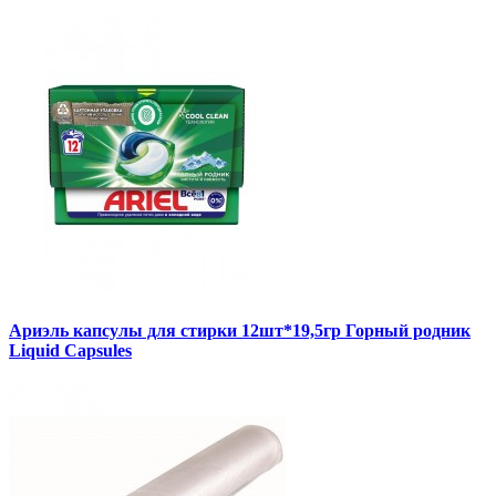
Ариэль капсулы для стирки 12шт*19,5гр Горный родник
Liquid Capsules