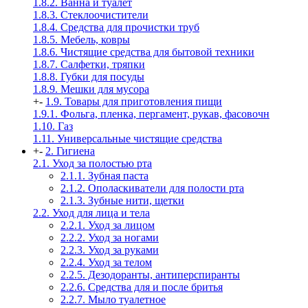
1.8.2. Ванна и туалет
1.8.3. Стеклоочистители
1.8.4. Средства для прочистки труб
1.8.5. Мебель, ковры
1.8.6. Чистящие средства для бытовой техники
1.8.7. Салфетки, тряпки
1.8.8. Губки для посуды
1.8.9. Мешки для мусора
+
-
1.9. Товары для приготовления пищи
1.9.1. Фольга, пленка, пергамент, рукав, фасовочн
1.10. Газ
1.11. Универсальные чистящие средства
+
-
2. Гигиена
2.1. Уход за полостью рта
2.1.1. Зубная паста
2.1.2. Ополаскиватели для полости рта
2.1.3. Зубные нити, щетки
2.2. Уход для лица и тела
2.2.1. Уход за лицом
2.2.2. Уход за ногами
2.2.3. Уход за руками
2.2.4. Уход за телом
2.2.5. Дезодоранты, антиперспиранты
2.2.6. Средства для и после бритья
2.2.7. Мыло туалетное