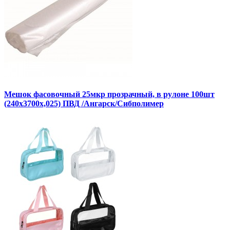
Мешок фасовочный 25мкр прозрачный, в рулоне 100шт
(240х3700х,025) ПВД /Ангарск/Сибполимер