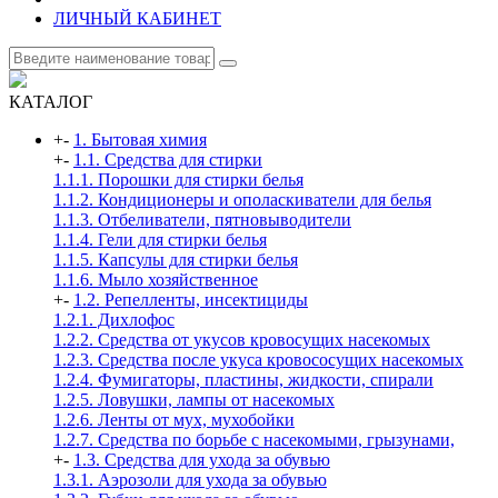
ЛИЧНЫЙ КАБИНЕТ
КАТАЛОГ
+
-
1. Бытовая химия
+
-
1.1. Средства для стирки
1.1.1. Порошки для стирки белья
1.1.2. Кондиционеры и ополаскиватели для белья
1.1.3. Отбеливатели, пятновыводители
1.1.4. Гели для стирки белья
1.1.5. Капсулы для стирки белья
1.1.6. Мыло хозяйственное
+
-
1.2. Репелленты, инсектициды
1.2.1. Дихлофос
1.2.2. Средства от укусов кровосущих насекомых
1.2.3. Средства после укуса кровососущих насекомых
1.2.4. Фумигаторы, пластины, жидкости, спирали
1.2.5. Ловушки, лампы от насекомых
1.2.6. Ленты от мух, мухобойки
1.2.7. Средства по борьбе с насекомыми, грызунами,
+
-
1.3. Средства для ухода за обувью
1.3.1. Аэрозоли для ухода за обувью