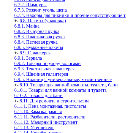
6.7.2. Шампуры
6.7.3. Розжиг, уголь, щепа
6.7.4. Наборы для пикники и прочие сопутствующие т
+
-
6.8. Пакеты (упаковка)
6.8.1. Майка
6.8.2. Вырубная ручка
6.8.3. Пластиковая ручка
6.8.4. Петлевая ручка
6.8.5. Бумажные пакеты
+
-
6.9. Галантерея
6.9.1. Зеркала
6.9.2. Товары по уходу волосами
6.9.3. Текстильная галантерея
6.9.4. Швейная галантерея
6.9.5. Ножницы универсальные, хозяйственные
+
-
6.10. Товары для ванной комнаты, туалета, бани
6.10.1. Товары для ванной комнаты и туалета
6.10.2. Товары для бани
+
-
6.11. Для ремонта и строительства
6.11.1. Пена монтажная, пистолеты
6.11.10. Замазка рамная
6.11.11. Разбавители, растворители
6.11.12. Малярный инструмент
6.11.13. Утеплитель
6.11.14. Крепёж, метизы