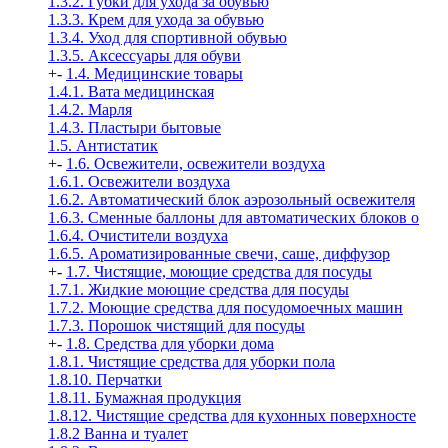
1.3.2. Губки для ухода за обувью
1.3.3. Крем для ухода за обувью
1.3.4. Уход для спортивной обувью
1.3.5. Аксессуары для обуви
+
-
1.4. Медицинские товары
1.4.1. Вата медицинская
1.4.2. Марля
1.4.3. Пластыри бытовые
1.5. Антистатик
+
-
1.6. Освежители, освежители воздуха
1.6.1. Освежители воздуха
1.6.2. Автоматический блок аэрозольный освежителя
1.6.3. Сменные баллоны для автоматических блоков о
1.6.4. Очистители воздуха
1.6.5. Ароматизированные свечи, саше, диффузор
+
-
1.7. Чистящие, моющие средства для посуды
1.7.1. Жидкие моющие средства для посуды
1.7.2. Моющие средства для посудомоечных машин
1.7.3. Порошок чистящий для посуды
+
-
1.8. Средства для уборки дома
1.8.1. Чистящие средства для уборки пола
1.8.10. Перчатки
1.8.11. Бумажная продукция
1.8.12. Чистящие средства для кухонных поверхносте
1.8.2 Ванна и туалет