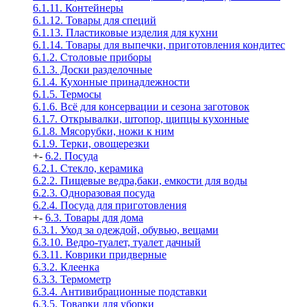
6.1.11. Контейнеры
6.1.12. Товары для специй
6.1.13. Пластиковые изделия для кухни
6.1.14. Товары для выпечки, приготовления кондитес
6.1.2. Столовые приборы
6.1.3. Доски разделочные
6.1.4. Кухонные принадлежности
6.1.5. Термосы
6.1.6. Всё для консервации и сезона заготовок
6.1.7. Открывалки, штопор, щипцы кухонные
6.1.8. Мясорубки, ножи к ним
6.1.9. Терки, овощерезки
+
-
6.2. Посуда
6.2.1. Стекло, керамика
6.2.2. Пищевые ведра,баки, емкости для воды
6.2.3. Одноразовая посуда
6.2.4. Посуда для приготовления
+
-
6.3. Товары для дома
6.3.1. Уход за одеждой, обувью, вещами
6.3.10. Ведро-туалет, туалет дачный
6.3.11. Коврики придверные
6.3.2. Клеенка
6.3.3. Термометр
6.3.4. Антивибрационные подставки
6.3.5. Товарки для уборки