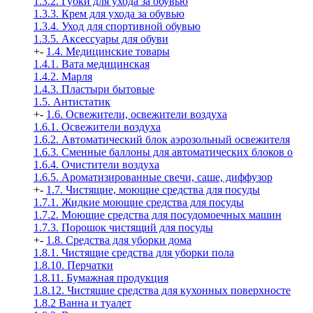
1.3.2. Губки для ухода за обувью
1.3.3. Крем для ухода за обувью
1.3.4. Уход для спортивной обувью
1.3.5. Аксессуары для обуви
+
-
1.4. Медицинские товары
1.4.1. Вата медицинская
1.4.2. Марля
1.4.3. Пластыри бытовые
1.5. Антистатик
+
-
1.6. Освежители, освежители воздуха
1.6.1. Освежители воздуха
1.6.2. Автоматический блок аэрозольный освежителя
1.6.3. Сменные баллоны для автоматических блоков о
1.6.4. Очистители воздуха
1.6.5. Ароматизированные свечи, саше, диффузор
+
-
1.7. Чистящие, моющие средства для посуды
1.7.1. Жидкие моющие средства для посуды
1.7.2. Моющие средства для посудомоечных машин
1.7.3. Порошок чистящий для посуды
+
-
1.8. Средства для уборки дома
1.8.1. Чистящие средства для уборки пола
1.8.10. Перчатки
1.8.11. Бумажная продукция
1.8.12. Чистящие средства для кухонных поверхносте
1.8.2 Ванна и туалет