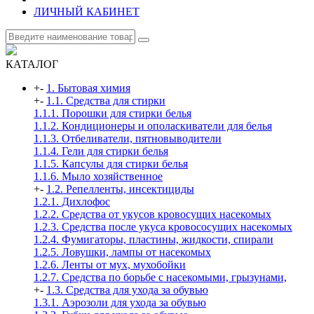
ЛИЧНЫЙ КАБИНЕТ
КАТАЛОГ
+
-
1. Бытовая химия
+
-
1.1. Средства для стирки
1.1.1. Порошки для стирки белья
1.1.2. Кондиционеры и ополаскиватели для белья
1.1.3. Отбеливатели, пятновыводители
1.1.4. Гели для стирки белья
1.1.5. Капсулы для стирки белья
1.1.6. Мыло хозяйственное
+
-
1.2. Репелленты, инсектициды
1.2.1. Дихлофос
1.2.2. Средства от укусов кровосущих насекомых
1.2.3. Средства после укуса кровососущих насекомых
1.2.4. Фумигаторы, пластины, жидкости, спирали
1.2.5. Ловушки, лампы от насекомых
1.2.6. Ленты от мух, мухобойки
1.2.7. Средства по борьбе с насекомыми, грызунами,
+
-
1.3. Средства для ухода за обувью
1.3.1. Аэрозоли для ухода за обувью