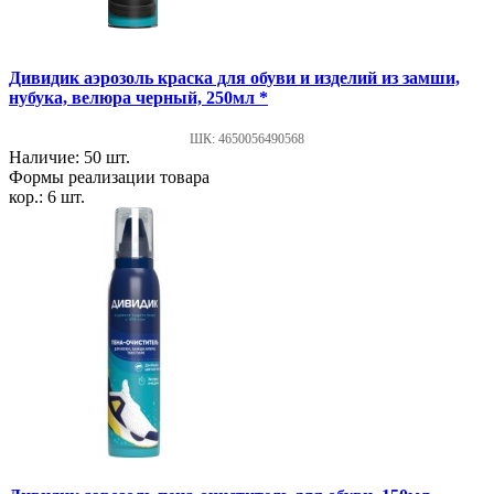
Дивидик аэрозоль краска для обуви и изделий из замши,
нубука, велюра черный, 250мл *
ШК: 4650056490568
Наличие: 50 шт.
Формы реализации товара
кор.: 6 шт.