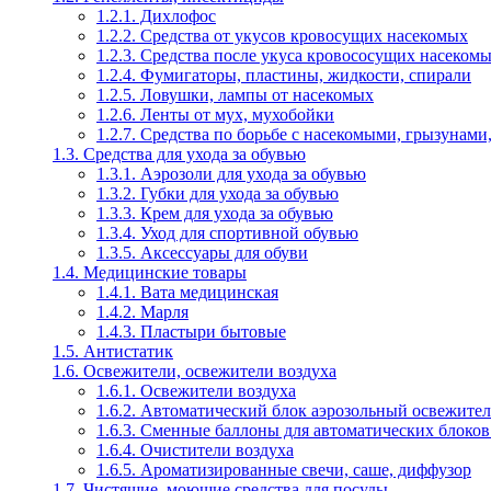
1.2.1. Дихлофос
1.2.2. Средства от укусов кровосущих насекомых
1.2.3. Средства после укуса кровососущих насеком
1.2.4. Фумигаторы, пластины, жидкости, спирали
1.2.5. Ловушки, лампы от насекомых
1.2.6. Ленты от мух, мухобойки
1.2.7. Средства по борьбе с насекомыми, грызунами
1.3. Средства для ухода за обувью
1.3.1. Аэрозоли для ухода за обувью
1.3.2. Губки для ухода за обувью
1.3.3. Крем для ухода за обувью
1.3.4. Уход для спортивной обувью
1.3.5. Аксессуары для обуви
1.4. Медицинские товары
1.4.1. Вата медицинская
1.4.2. Марля
1.4.3. Пластыри бытовые
1.5. Антистатик
1.6. Освежители, освежители воздуха
1.6.1. Освежители воздуха
1.6.2. Автоматический блок аэрозольный освежител
1.6.3. Сменные баллоны для автоматических блоков
1.6.4. Очистители воздуха
1.6.5. Ароматизированные свечи, саше, диффузор
1.7. Чистящие, моющие средства для посуды