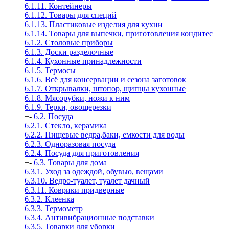
6.1.11. Контейнеры
6.1.12. Товары для специй
6.1.13. Пластиковые изделия для кухни
6.1.14. Товары для выпечки, приготовления кондитес
6.1.2. Столовые приборы
6.1.3. Доски разделочные
6.1.4. Кухонные принадлежности
6.1.5. Термосы
6.1.6. Всё для консервации и сезона заготовок
6.1.7. Открывалки, штопор, щипцы кухонные
6.1.8. Мясорубки, ножи к ним
6.1.9. Терки, овощерезки
+
-
6.2. Посуда
6.2.1. Стекло, керамика
6.2.2. Пищевые ведра,баки, емкости для воды
6.2.3. Одноразовая посуда
6.2.4. Посуда для приготовления
+
-
6.3. Товары для дома
6.3.1. Уход за одеждой, обувью, вещами
6.3.10. Ведро-туалет, туалет дачный
6.3.11. Коврики придверные
6.3.2. Клеенка
6.3.3. Термометр
6.3.4. Антивибрационные подставки
6.3.5. Товарки для уборки