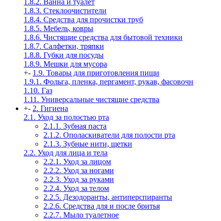
1.8.2. Ванна и туалет
1.8.3. Стеклоочистители
1.8.4. Средства для прочистки труб
1.8.5. Мебель, ковры
1.8.6. Чистящие средства для бытовой техники
1.8.7. Салфетки, тряпки
1.8.8. Губки для посуды
1.8.9. Мешки для мусора
+
-
1.9. Товары для приготовления пищи
1.9.1. Фольга, пленка, пергамент, рукав, фасовочн
1.10. Газ
1.11. Универсальные чистящие средства
+
-
2. Гигиена
2.1. Уход за полостью рта
2.1.1. Зубная паста
2.1.2. Ополаскиватели для полости рта
2.1.3. Зубные нити, щетки
2.2. Уход для лица и тела
2.2.1. Уход за лицом
2.2.2. Уход за ногами
2.2.3. Уход за руками
2.2.4. Уход за телом
2.2.5. Дезодоранты, антиперспиранты
2.2.6. Средства для и после бритья
2.2.7. Мыло туалетное