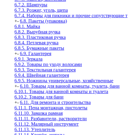
6.7.2. Шампуры
6.7.3. Розжиг, уголь, щепа
6.7.4. Наборы для пикники и прочие сопутствующие т
+
-
6.8. Пакеты (упаковка)
6.8.1. Майка
6.8.2. Вырубная ручка
6.8.3. Пластиковая ручка
6.8.4. Петлевая ручка
6.8.5. Бумажные пакеты
+
-
6.9. Галантерея
6.9.1. Зеркала
6.9.2. Товары по уходу волосами
6.9.3. Текстильная галантерея
6.9.4. Швейная галантерея
6.9.5. Ножницы универсальные, хозяйственные
+
-
6.10. Товары для ванной комнаты, туалета, бани
6.10.1. Товары для ванной комнаты и туалета
6.10.2. Товары для бани
+
-
6.11. Для ремонта и строительства
6.11.1. Пена монтажная, пистолеты
6.11.10. Замазка рамная
6.11.11. Разбавители, растворители
6.11.12. Малярный инструмент
6.11.13. Утеплитель
6.11.14. Крепёж, метизы