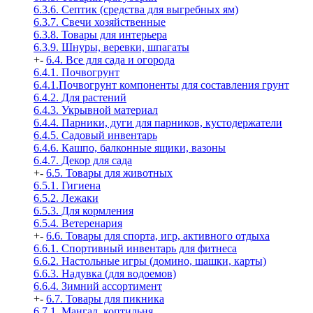
6.3.6. Септик (средства для выгребных ям)
6.3.7. Свечи хозяйственные
6.3.8. Товары для интерьера
6.3.9. Шнуры, веревки, шпагаты
+
-
6.4. Все для сада и огорода
6.4.1. Почвогрунт
6.4.1.Почвогрунт компоненты для составления грунт
6.4.2. Для растений
6.4.3. Укрывной материал
6.4.4. Парники, дуги для парников, кустодержатели
6.4.5. Садовый инвентарь
6.4.6. Кашпо, балконные ящики, вазоны
6.4.7. Декор для сада
+
-
6.5. Товары для животных
6.5.1. Гигиена
6.5.2. Лежаки
6.5.3. Для кормления
6.5.4. Ветеренария
+
-
6.6. Товары для спорта, игр, активного отдыха
6.6.1. Спортивный инвентарь для фитнеса
6.6.2. Настольные игры (домино, шашки, карты)
6.6.3. Надувка (для водоемов)
6.6.4. Зимний ассортимент
+
-
6.7. Товары для пикника
6.7.1. Мангал, коптильня