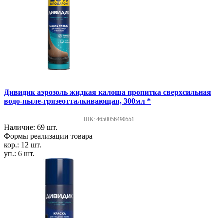
Дивидик аэрозоль жидкая калоша пропитка сверхсильная
водо-пыле-грязеотталкивающая, 300мл *
ШК: 4650056490551
Наличие: 69 шт.
Формы реализации товара
кор.: 12 шт.
уп.: 6 шт.